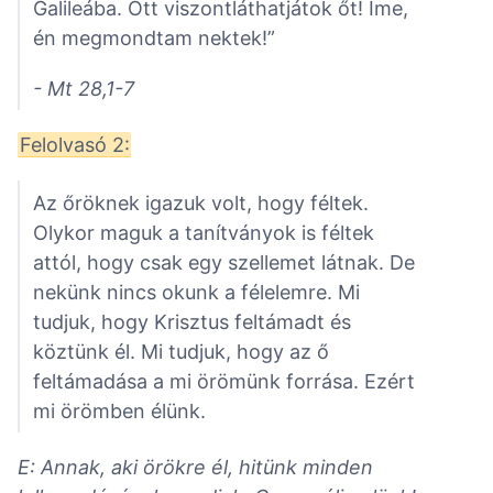
Galileába. Ott viszontláthatjátok őt! Íme,
én megmondtam nektek!”
- Mt 28,1-7
Felolvasó 2:
Az őröknek igazuk volt, hogy féltek.
Olykor maguk a tanítványok is féltek
attól, hogy csak egy szellemet látnak. De
nekünk nincs okunk a félelemre. Mi
tudjuk, hogy Krisztus feltámadt és
köztünk él. Mi tudjuk, hogy az ő
feltámadása a mi örömünk forrása. Ezért
mi örömben élünk.
E: Annak, aki örökre él, hitünk minden