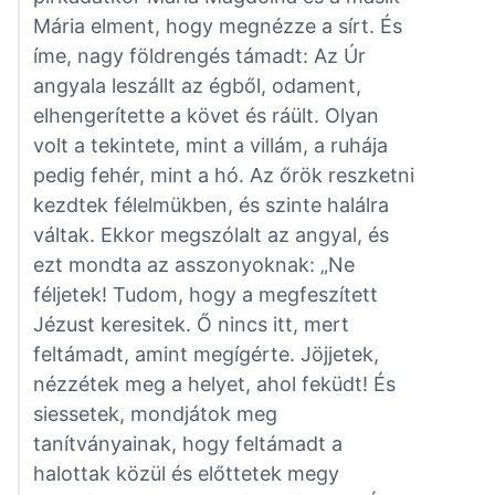
Mária elment, hogy megnézze a sírt. És
íme, nagy földrengés támadt: Az Úr
angyala leszállt az égből, odament,
elhengerítette a követ és ráült. Olyan
volt a tekintete, mint a villám, a ruhája
pedig fehér, mint a hó. Az őrök reszketni
kezdtek félelmükben, és szinte halálra
váltak. Ekkor megszólalt az angyal, és
ezt mondta az asszonyoknak: „Ne
féljetek! Tudom, hogy a megfeszített
Jézust keresitek. Ő nincs itt, mert
feltámadt, amint megígérte. Jöjjetek,
nézzétek meg a helyet, ahol feküdt! És
siessetek, mondjátok meg
tanítványainak, hogy feltámadt a
halottak közül és előttetek megy