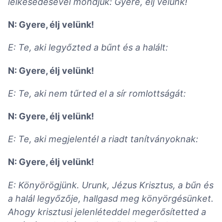
lelkesedésével mondjuk: Gyere, élj velünk!
N: Gyere, élj velünk!
E: Te, aki legyőzted a bűnt és a halált:
N: Gyere, élj velünk!
E: Te, aki nem tűrted el a sír romlottságát:
N: Gyere, élj velünk!
E: Te, aki megjelentél a riadt tanítványoknak:
N: Gyere, élj velünk!
E: Könyörögjünk. Urunk, Jézus Krisztus, a bűn és
a halál legyőzője, hallgasd meg könyörgésünket.
Ahogy krisztusi jelenléteddel megerősítetted a