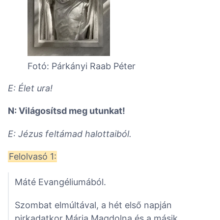
Fotó: Párkányi Raab Péter
E: Élet ura!
N: Világosítsd meg utunkat!
E: Jézus feltámad halottaiból.
Felolvasó 1:
Máté Evangéliumából.
Szombat elmúltával, a hét első napján
pirkadatkor Mária Magdolna és a másik