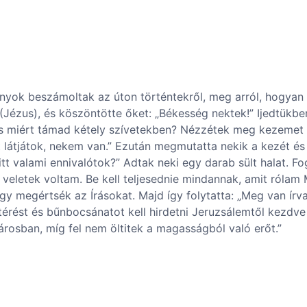
yok beszámoltak az úton történtekről, meg arról, hogyan i
(Jézus), és köszöntötte őket: „Békesség nektek!” Ijedtükbe
g, s miért támad kétely szívetekben? Nézzétek meg kezemet
int látjátok, nekem van.” Ezután megmutatta nekik a kezét
 itt valami ennivalótok?” Adtak neki egy darab sült halat. Fo
veletek voltam. Be kell teljesednie mindannak, amit rólam
gy megértsék az Írásokat. Majd így folytatta: „Meg van írv
érést és bűnbocsánatot kell hirdetni Jeruzsálemtől kezdve
rosban, míg fel nem öltitek a magasságból való erőt.”