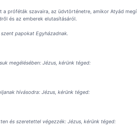
t a próféták szavaira, az üdvtörténetre, amikor Atyád megí
ről és az emberek elutasításáról.
dj szent papokat Egyházadnak.
ásuk megélésében: Jézus, kérünk téged:
janak hívásodra: Jézus, kérünk téged:
ten és szeretettel végezzék: Jézus, kérünk téged: