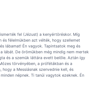
smerték fel (Jézust) a kenyértöréskor. Míg
n és félelmükben azt vélték, hogy szellemet
 és lábamat! Én vagyok. Tapintsatok meg és
 és a lábát. De örömükben még mindig nem mertek
gta és a szemük láttára evett belőle. Aztán így
 Mózes törvényében, a prófétákban és a
a, hogy a Messiásnak szenvednie kell, és
 minden népnek. Ti tanúi vagytok ezeknek. Én