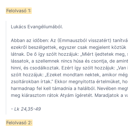
Felolvasó 1:
Lukács Evangéliumából.
Abban az időben: Az (Emmauszból visszatért) tanítván
ezekről beszélgettek, egyszer csak megjelent köztük 
látnak. De ő így szólt hozzájuk: „Miért ijedtetek me
lássatok, a szellemnek nincs húsa és csontja, de am
hinni, és csodálkoztak. Ezért így szólt hozzájuk: „Van
szólt hozzájuk: „Ezeket mondtam nektek, amikor még 
zsoltárokban írtak.” Ekkor megnyitotta értelmüket, ho
harmadnap fel kell támadnia a halálból. Nevében megt
meg kiárasztom rátok Atyám ígéretét. Maradjatok a vá
- Lk 24,35-49
Felolvasó 2: