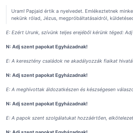
Uram! Papjaid értik a nyelvedet. Emlékeztetnek minke
nekünk rólad, Jézus, megpróbáltatásaidról, küldetésed
E: Ezért Urunk, szívünk teljes erejéből kérünk téged: A
N: Adj szent papokat Egyházadnak!
E: A keresztény családok ne akadályozzák fiaikat hivat
N: Adj szent papokat Egyházadnak!
E: A meghívottak áldozatkészen és készségesen válaszol
N: Adj szent papokat Egyházadnak!
E: A papok szent szolgálatukat hozzáértően, elkötelezet
N: Adj szent papokat Egyházadnak!