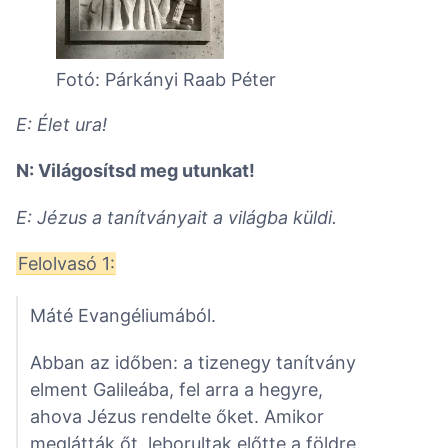
Fotó: Párkányi Raab Péter
E: Élet ura!
N: Világosítsd meg utunkat!
E: Jézus a tanítványait a világba küldi.
Felolvasó 1:
Máté Evangéliumából.
Abban az időben: a tizenegy tanítvány
elment Galileába, fel arra a hegyre,
ahova Jézus rendelte őket. Amikor
meglátták őt, leborultak előtte a földre.