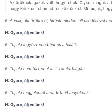
Az őröknek igazuk volt, hogy féltek. Olykor maguk a t
hogy Krisztus feltámadt és köztünk él. Mi tudjuk, ho
E: Annak, aki örökre él, hitünk minden lelkesedésével mon
N: Gyere, élj velünk!
E: Te, aki legyőzted a bűnt és a halált:
N: Gyere, élj velünk!
E: Te, aki nem tűrted el a sír romlottságát:
N: Gyere, élj velünk!
E: Te, aki megjelentél a riadt tanítványoknak:
N: Gyere, élj velünk!