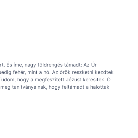
t. És íme, nagy földrengés támadt: Az Úr
 pedig fehér, mint a hó. Az őrök reszketni kezdtek
 Tudom, hogy a megfeszített Jézust keresitek. Ő
k meg tanítványainak, hogy feltámadt a halottak