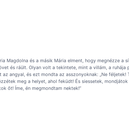
ria Magdolna és a másik Mária elment, hogy megnézze a sír
vet és ráült. Olyan volt a tekintete, mint a villám, a ruhája
lt az angyal, és ezt mondta az asszonyoknak: „Ne féljetek!
 nézzétek meg a helyet, ahol feküdt! És siessetek, mondjáto
játok őt! Íme, én megmondtam nektek!”