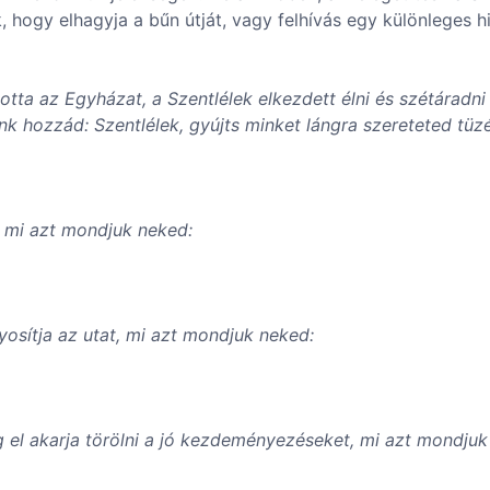
k, hogy elhagyja a bűn útját, vagy felhívás egy különleges 
tta az Egyházat, a Szentlélek elkezdett élni és szétáradni
nk hozzád: Szentlélek, gyújts minket lángra szereteted tüzé
, mi azt mondjuk neked:
yosítja az utat, mi azt mondjuk neked:
ág el akarja törölni a jó kezdeményezéseket, mi azt mondjuk