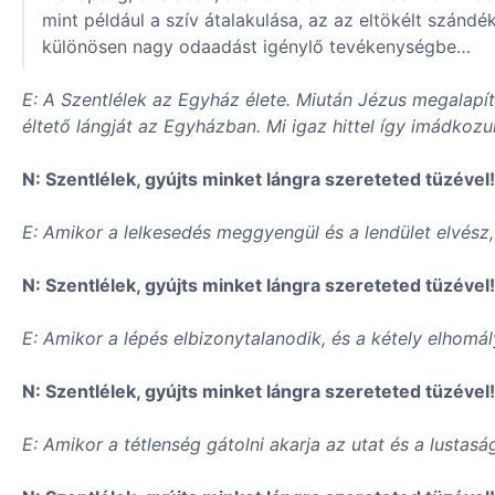
mint például a szív átalakulása, az az eltökélt szándé
különösen nagy odaadást igénylő tevékenységbe…
E: A Szentlélek az Egyház élete. Miután Jézus megalapíto
éltető lángját az Egyházban. Mi igaz hittel így imádkozu
N: Szentlélek, gyújts minket lángra szereteted tüzével!
E: Amikor a lelkesedés meggyengül és a lendület elvész
N: Szentlélek, gyújts minket lángra szereteted tüzével!
E: Amikor a lépés elbizonytalanodik, és a kétely elhomál
N: Szentlélek, gyújts minket lángra szereteted tüzével!
E: Amikor a tétlenség gátolni akarja az utat és a lustas