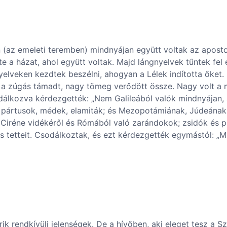
 (az emeleti teremben) mindnyájan együtt voltak az aposto
te a házat, ahol együtt voltak. Majd lángnyelvek tűntek fe
elveken kezdtek beszélni, ahogyan a Lélek indította őket. E
 a zúgás támadt, nagy tömeg verődött össze. Nagy volt a
álkozva kérdezgették: „Nem Galileából valók mindnyájan, a
i pártusok, médek, elamiták; és Mezopotámiának, Júdeának
ai Ciréne vidékéről és Rómából való zarándokok; zsidók és p
dás tetteit. Csodálkoztak, és ezt kérdezgették egymástól: 
rik rendkívüli jelenségek. De a hívőben, aki eleget tesz a 