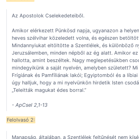
Az Apostolok Cselekedeteiből.
Amikor elérkezett Pünkösd napja, ugyanazon a helyen
heves szélvihar közeledett volna, és egészen betöltöt
Mindannyiukat eltöltötte a Szentlélek, és különböző ny
Jeruzsálemben, minden népből az ég alatt. Amikor ez
hallotta, amint beszéltek. Nagy meglepetésükben csod
mindegyikünk a saját nyelvén, amelyben született? M
Frígiának és Pamfíliának lakói; Egyiptomból és a líbi
úgy halljuk, hogy a mi nyelvünkön hirdetik Isten cso
„Teleitták magukat édes borral.”
- ApCsel 2,1-13
Felolvasó 2:
Manapság, általában, a Szentlélek feltűnését nem kísé