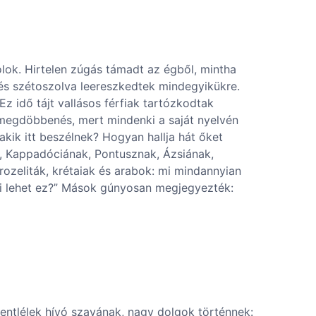
lok. Hirtelen zúgás támadt az égből, mintha
l és szétoszolva leereszkedtek mindegyikükre.
z idő tájt vallásos férfiak tartózkodtak
 megdöbbenés, mert mindenki a saját nyelvén
kik itt beszélnek? Hogyan hallja hát őket
, Kappadóciának, Pontusznak, Ázsiának,
rozeliták, krétaiak és arabok: mi mindannyian
„Mi lehet ez?” Mások gúnyosan megjegyezték:
Szentlélek hívó szavának, nagy dolgok történnek: