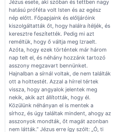
Jézus esete, aki szóban és tettben nagy
hatású próféta volt Isten és az egész
nép előtt. Főpapjaink és előljáróink
kiszolgáltatták őt, hogy halálra ítéljék, és
keresztre feszítették. Pedig mi azt
reméltük, hogy ő váltja meg Izraelt.
Azóta, hogy ezek történtek már három
nap telt el, és néhány hozzánk tartozó
asszony megzavart bennünket.
Hajnalban a sírnál voltak, de nem találták
ott a holttestét. Azzal a hírrel tértek
vissza, hogy angyalok jelentek meg
nekik, akik azt állították, hogy él.
Közülünk néhányan el is mentek a
sírhoz, és úgy találtak mindent, ahogy az
asszonyok mondták, őt magát azonban
nem látták.” Jézus erre így szólt: „Ó, ti