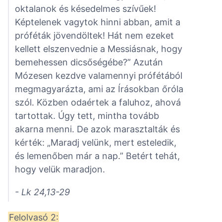
oktalanok és késedelmes szívűek!
Képtelenek vagytok hinni abban, amit a
próféták jövendöltek! Hát nem ezeket
kellett elszenvednie a Messiásnak, hogy
bemehessen dicsőségébe?” Azután
Mózesen kezdve valamennyi prófétából
megmagyarázta, ami az Írásokban őróla
szól. Közben odaértek a faluhoz, ahová
tartottak. Úgy tett, mintha tovább
akarna menni. De azok marasztalták és
kérték: „Maradj velünk, mert esteledik,
és lemenőben már a nap.” Betért tehát,
hogy velük maradjon.
- Lk 24,13-29
Felolvasó 2: