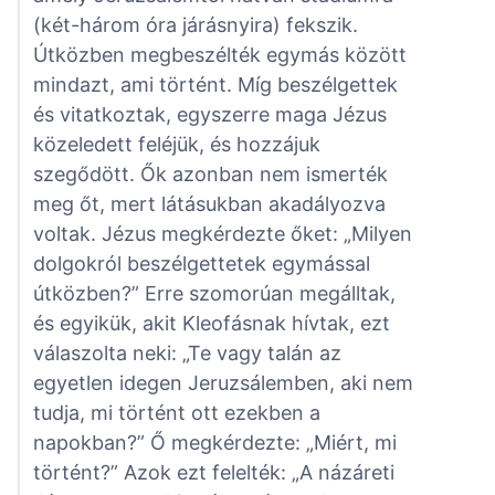
(két-három óra járásnyira) fekszik.
Útközben megbeszélték egymás között
mindazt, ami történt. Míg beszélgettek
és vitatkoztak, egyszerre maga Jézus
közeledett feléjük, és hozzájuk
szegődött. Ők azonban nem ismerték
meg őt, mert látásukban akadályozva
voltak. Jézus megkérdezte őket: „Milyen
dolgokról beszélgettetek egymással
útközben?” Erre szomorúan megálltak,
és egyikük, akit Kleofásnak hívtak, ezt
válaszolta neki: „Te vagy talán az
egyetlen idegen Jeruzsálemben, aki nem
tudja, mi történt ott ezekben a
napokban?” Ő megkérdezte: „Miért, mi
történt?” Azok ezt felelték: „A názáreti