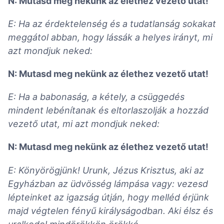
N: Mutasd meg nekünk az élethez vezető utat!
E: Ha az érdektelenség és a tudatlanság sokakat
meggátol abban, hogy lássák a helyes irányt, mi
azt mondjuk neked:
N: Mutasd meg nekünk az élethez vezető utat!
E: Ha a babonaság, a kétely, a csüggedés
mindent lebénítanak és eltorlaszolják a hozzád
vezető utat, mi azt mondjuk neked:
N: Mutasd meg nekünk az élethez vezető utat!
E: Könyörögjünk! Urunk, Jézus Krisztus, aki az
Egyházban az üdvösség lámpása vagy: vezesd
lépteinket az igazság útján, hogy melléd érjünk
majd végtelen fényű királyságodban. Aki élsz és