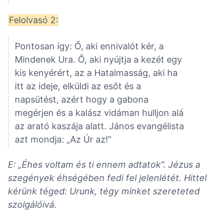
Felolvasó 2:
Pontosan így: Ő, aki ennivalót kér, a
Mindenek Ura. Ő, aki nyújtja a kezét egy
kis kenyérért, az a Hatalmasság, aki ha
itt az ideje, elküldi az esőt és a
napsütést, azért hogy a gabona
megérjen és a kalász vidáman hulljon alá
az arató kaszája alatt. János evangélista
azt mondja: „Az Úr az!”
E: „Éhes voltam és ti ennem adtatok”. Jézus a
szegények éhségében fedi fel jelenlétét. Hittel
kérünk téged: Urunk, tégy minket szereteted
szolgálóivá.