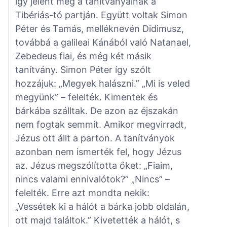
így jelent meg a tanítványainak a
Tibériás-tó partján. Együtt voltak Simon
Péter és Tamás, melléknevén Didimusz,
továbbá a galileai Kánából való Natanael,
Zebedeus fiai, és még két másik
tanítvány. Simon Péter így szólt
hozzájuk: „Megyek halászni.” „Mi is veled
megyünk” – felelték. Kimentek és
bárkába szálltak. De azon az éjszakán
nem fogtak semmit. Amikor megvirradt,
Jézus ott állt a parton. A tanítványok
azonban nem ismerték fel, hogy Jézus
az. Jézus megszólította őket: „Fiaim,
nincs valami ennivalótok?” „Nincs” –
felelték. Erre azt mondta nekik:
„Vessétek ki a hálót a bárka jobb oldalán,
ott majd találtok.” Kivetették a hálót, s