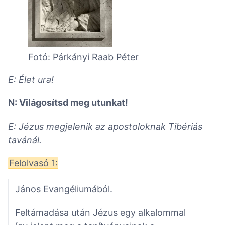
Fotó: Párkányi Raab Péter
E: Élet ura!
N: Világosítsd meg utunkat!
E: Jézus megjelenik az apostoloknak Tibériás
tavánál.
Felolvasó 1:
János Evangéliumából.
Feltámadása után Jézus egy alkalommal