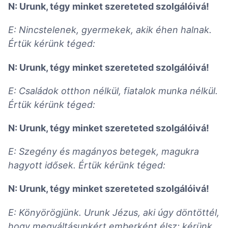
N: Urunk, tégy minket szereteted szolgálóivá!
E: Nincstelenek, gyermekek, akik éhen halnak.
Értük kérünk téged:
N: Urunk, tégy minket szereteted szolgálóivá!
E: Családok otthon nélkül, fiatalok munka nélkül.
Értük kérünk téged:
N: Urunk, tégy minket szereteted szolgálóivá!
E: Szegény és magányos betegek, magukra
hagyott idősek. Értük kérünk téged:
N: Urunk, tégy minket szereteted szolgálóivá!
E: Könyörögjünk. Urunk Jézus, aki úgy döntöttél,
hogy megváltásunkért emberként élsz: kérünk