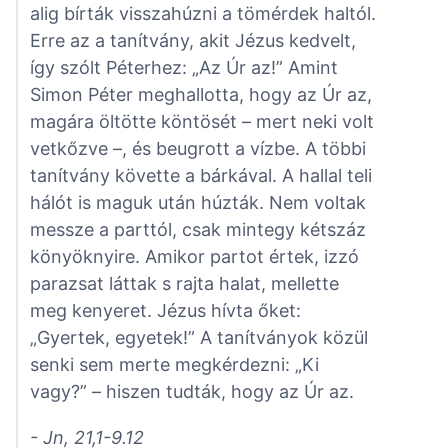
alig bírták visszahúzni a tömérdek haltól.
Erre az a tanítvány, akit Jézus kedvelt,
így szólt Péterhez: „Az Úr az!” Amint
Simon Péter meghallotta, hogy az Úr az,
magára öltötte köntösét – mert neki volt
vetkőzve –, és beugrott a vízbe. A többi
tanítvány követte a bárkával. A hallal teli
hálót is maguk után húzták. Nem voltak
messze a parttól, csak mintegy kétszáz
könyöknyire. Amikor partot értek, izzó
parazsat láttak s rajta halat, mellette
meg kenyeret. Jézus hívta őket:
„Gyertek, egyetek!” A tanítványok közül
senki sem merte megkérdezni: „Ki
vagy?” – hiszen tudták, hogy az Úr az.
- Jn, 21,1-9.12