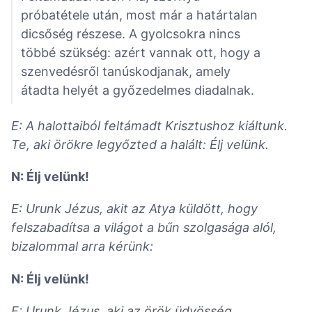
próbatétele után, most már a határtalan
dicsőség részese. A gyolcsokra nincs
többé szükség: azért vannak ott, hogy a
szenvedésről tanúskodjanak, amely
átadta helyét a győzedelmes diadalnak.
E: A halottaiból feltámadt Krisztushoz kiáltunk.
Te, aki örökre legyőzted a halált: Élj velünk.
N: Élj velünk!
E: Urunk Jézus, akit az Atya küldött, hogy
felszabadítsa a világot a bűn szolgasága alól,
bizalommal arra kérünk:
N: Élj velünk!
E: Urunk Jézus, aki az örök üdvösség