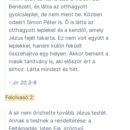
Benézett, és látta az otthagyott
gyolcsleplet, de nem ment be. Közben
odaért Simon Péter is. Ő is látta az
otthagyott lepleket és a kendőt, amely
Jézus fejét takarta. Ez nem volt együtt a
leplekkel, hanem külön feküdt
összehajtva egy helyen. Akkor bement a
másik tanítvány is, aki először ért a
sírhoz. Látta mindezt és hitt.
- Jn 20,3-8
Felolvasó 2:
A sír nem őrizhette tovább Jézus testét.
Annak a testnek a rendeltetése: a
Feltámadás. Isten Fia, szörnyű