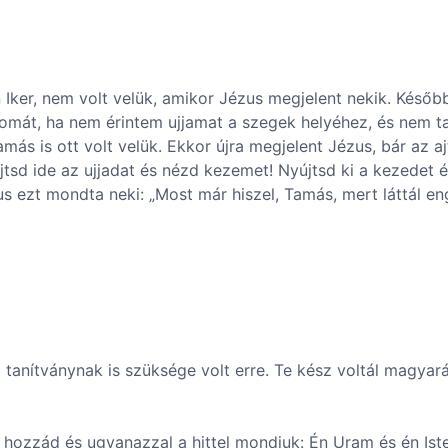
Iker, nem volt velük, amikor Jézus megjelent nekik. Később
yomát, ha nem érintem ujjamat a szegek helyéhez, és nem 
ás is ott volt velük. Ekkor újra megjelent Jézus, bár az aj
sd ide az ujjadat és nézd kezemet! Nyújtsd ki a kezedet é
us ezt mondta neki: „Most már hiszel, Tamás, mert láttál e
tanítványnak is szüksége volt erre. Te kész voltál magyará
 hozzád és ugyanazzal a hittel mondjuk: Én Uram és én Ist