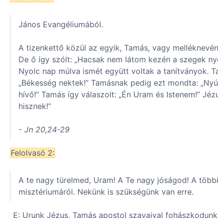
János Evangéliumából.
A tizenkettő közül az egyik, Tamás, vagy melléknevén 
De ő így szólt: „Hacsak nem látom kezén a szegek n
Nyolc nap múlva ismét együtt voltak a tanítványok. Tam
„Békesség nektek!” Tamásnak pedig ezt mondta: „Nyújt
hívő!” Tamás így válaszolt: „Én Uram és Istenem!” Jéz
hisznek!”
- Jn 20,24-29
Felolvasó 2:
A te nagy türelmed, Uram! A Te nagy jóságod! A többi 
misztériumáról. Nekünk is szükségünk van erre.
_E: Urunk Jézus, Tamás apostol szavaival fohászkodunk