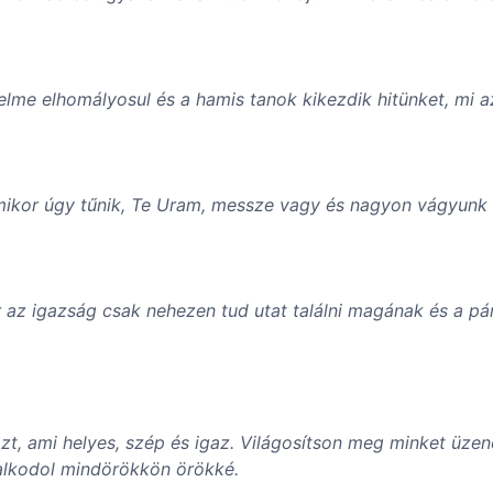
elme elhomályosul és a hamis tanok kikezdik hitünket, mi 
 Amikor úgy tűnik, Te Uram, messze vagy és nagyon vágyunk
 az igazság csak nehezen tud utat találni magának és a p
zt, ami helyes, szép és igaz. Világosítson meg minket üze
ralkodol mindörökkön örökké.