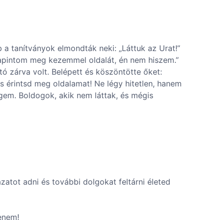
 a tanítványok elmondták neki: „Láttuk az Urat!”
tapintom meg kezemmel oldalát, én nem hiszem.”
tó zárva volt. Belépett és köszöntötte őket:
s érintsd meg oldalamat! Ne légy hitetlen, hanem
ngem. Boldogok, akik nem láttak, és mégis
zatot adni és további dolgokat feltárni életed
enem!