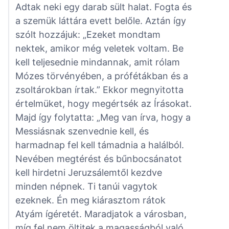
Adtak neki egy darab sült halat. Fogta és
a szemük láttára evett belőle. Aztán így
szólt hozzájuk: „Ezeket mondtam
nektek, amikor még veletek voltam. Be
kell teljesednie mindannak, amit rólam
Mózes törvényében, a prófétákban és a
zsoltárokban írtak.” Ekkor megnyitotta
értelmüket, hogy megértsék az Írásokat.
Majd így folytatta: „Meg van írva, hogy a
Messiásnak szenvednie kell, és
harmadnap fel kell támadnia a halálból.
Nevében megtérést és bűnbocsánatot
kell hirdetni Jeruzsálemtől kezdve
minden népnek. Ti tanúi vagytok
ezeknek. Én meg kiárasztom rátok
Atyám ígéretét. Maradjatok a városban,
míg fel nem öltitek a magasságból való