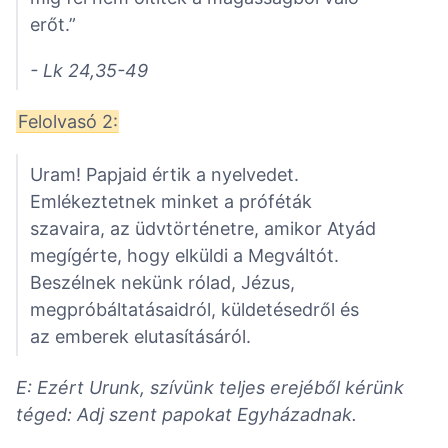
erőt.”
- Lk 24,35-49
Felolvasó 2:
Uram! Papjaid értik a nyelvedet.
Emlékeztetnek minket a próféták
szavaira, az üdvtörténetre, amikor Atyád
megígérte, hogy elküldi a Megváltót.
Beszélnek nekünk rólad, Jézus,
megpróbáltatásaidról, küldetésedről és
az emberek elutasításáról.
E: Ezért Urunk, szívünk teljes erejéből kérünk
téged: Adj szent papokat Egyházadnak.