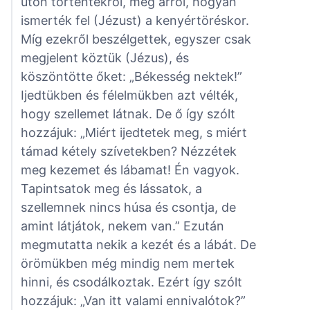
úton történtekről, meg arról, hogyan
ismerték fel (Jézust) a kenyértöréskor.
Míg ezekről beszélgettek, egyszer csak
megjelent köztük (Jézus), és
köszöntötte őket: „Békesség nektek!”
Ijedtükben és félelmükben azt vélték,
hogy szellemet látnak. De ő így szólt
hozzájuk: „Miért ijedtetek meg, s miért
támad kétely szívetekben? Nézzétek
meg kezemet és lábamat! Én vagyok.
Tapintsatok meg és lássatok, a
szellemnek nincs húsa és csontja, de
amint látjátok, nekem van.” Ezután
megmutatta nekik a kezét és a lábát. De
örömükben még mindig nem mertek
hinni, és csodálkoztak. Ezért így szólt
hozzájuk: „Van itt valami ennivalótok?”